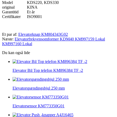
Model
KDS220, KDS330
original
KINA
Garantitid
Et år
Certifikater
ISO9001
Et par af:
Elevatorknap KM804343G02
Næste:
Elevatorfrekvensomformer KDM40 KM997159 Lokal
KM997160 Lokal
Du kan også lide
Elevator Bil Top telefon KM896384 TF -2
Elevatorspændingshjul 250 mm
Elevatorsensor KM773350G01