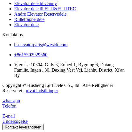
Elevator dele til Canny
Elevator dele til FUJI&FUJITEC
Andre Elevator Reservedele
Rulletrappe dele
Elevator dele
Kontakt os
hselevatorparts@westdt.com
+8615502929560
Værelse 10304, Gulv 3, Enhed 1, Bygning 6, Datang
Familie, Ingen . 30, Daxing Vest Vej, Lianhu District, Xi'an
By
Copyright © Husheng Løft Dele Co ., ltd . Alle Rettigheder
Reserveret .
privat indstillinger
whatsapp
Telefon
E-mail
Undersøgelse
Kontakt leverandøren