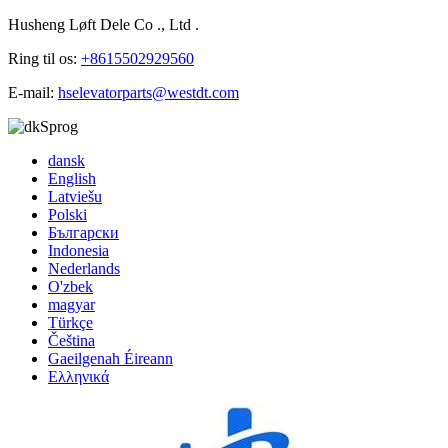
Husheng Løft Dele Co ., Ltd .
Ring til os:
+8615502929560
E-mail:
hselevatorparts@westdt.com
Sprog
dansk
English
Latviešu
Polski
Български
Indonesia
Nederlands
O'zbek
magyar
Türkçe
Čeština
Gaeilgenah Éireann
Ελληνικά