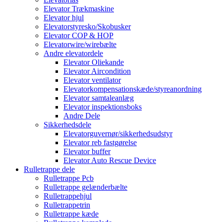
Elevator Trækmaskine
Elevator hjul
Elevatorstyresko/Skobusker
Elevator COP & HOP
Elevatorwire/wirebælte
Andre elevatordele
Elevator Oliekande
Elevator Aircondition
Elevator ventilator
Elevatorkompensationskæde/styreanordning
Elevator samtaleanlæg
Elevator inspektionsboks
Andre Dele
Sikkerhedsdele
Elevatorguvernør/sikkerhedsudstyr
Elevator reb fastgørelse
Elevator buffer
Elevator Auto Rescue Device
Rulletrappe dele
Rulletrappe Pcb
Rulletrappe gelænderbælte
Rulletrappehjul
Rulletrappetrin
Rulletrappe kæde