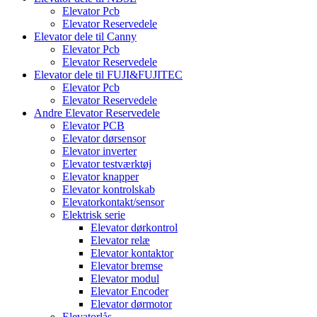
Elevator Pcb
Elevator Reservedele
Elevator dele til Canny
Elevator Pcb
Elevator Reservedele
Elevator dele til FUJI&FUJITEC
Elevator Pcb
Elevator Reservedele
Andre Elevator Reservedele
Elevator PCB
Elevator dørsensor
Elevator inverter
Elevator testværktøj
Elevator knapper
Elevator kontrolskab
Elevatorkontakt/sensor
Elektrisk serie
Elevator dørkontrol
Elevator relæ
Elevator kontaktor
Elevator bremse
Elevator modul
Elevator Encoder
Elevator dørmotor
Elevatorlås