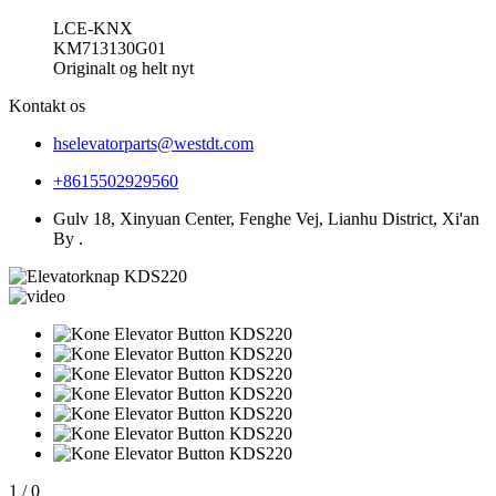
LCE-KNX
KM713130G01
Originalt og helt nyt
Kontakt os
hselevatorparts@westdt.com
+8615502929560
Gulv 18, Xinyuan Center, Fenghe Vej, Lianhu District, Xi'an
By .
1
/
0